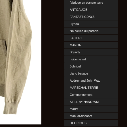
fabrique en planete terre
ANTGAUGE
FANTASTICDAYS
Liyoca
Nouvelles du paradis
LAITERIE
MANON
Squady
huitieme nid
Johnbull
blanc basque
Audrey and John Wad
MARECHAL TERRE
Commencement
STILL BY HAND WM
maillot
Manual Alphabet
DELICIOUS