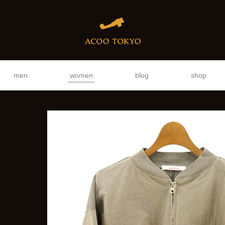
men
women
blog
shop