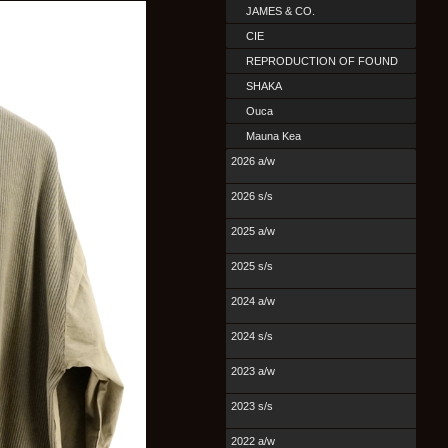
JAMES & CO.
CIE
REPRODUCTION OF FOUND
SHAKA
Ouca
Mauna Kea
2026 a/w
2026 s/s
2025 a/w
2025 s/s
2024 a/w
2024 s/s
2023 a/w
2023 s/s
2022 a/w