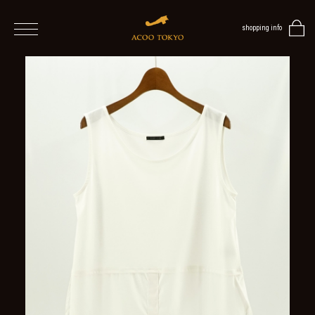
shopping info
home
men
women
ALL
ITEMS
TOPS
ONE
PIECE
OUTER
/
VEST