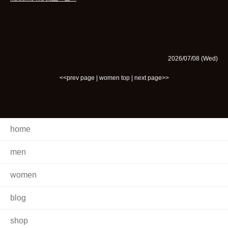
2026/07/08 (Wed)
<<prev page
|
women top
|
next page>>
home
men
women
blog
shop