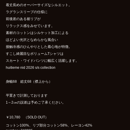
着丈長めのオーバーサイズなシルエット。
ラグランスリーブの仕様に
前後差のある裾リブが
リラックス感をみせています。
素材のコットンはシルケット加工による
ほどよい光沢となめらかな風合い
接触冷感のひんやりとした着心地が特徴。
すこし綺麗目なボリュームTシャツは
スカート・ワイドパンツに幅広く活躍します。
huitieme nid 2026 s/s collection
身幅68 総丈68（襟上から）
平置きで計測しております
1～2㎝の誤差は予めご了承ください。
￥10,780 （SOLD OUT）
コットン100%、リブ部分コットン58%、レーヨン42%