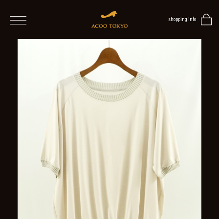
shopping info
home
men
women
ALL
ITEMS
TOPS
ONE
PIECE
OUTER
/
VEST