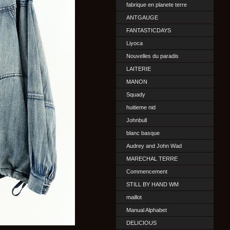
fabrique en planete terre
ANTGAUGE
FANTASTICDAYS
Liyoca
Nouvelles du paradis
LAITERIE
MANON
Squady
huitieme nid
Johnbull
blanc basque
Audrey and John Wad
MARECHAL TERRE
Commencement
STILL BY HAND WM
maillot
Manual Alphabet
DELICIOUS