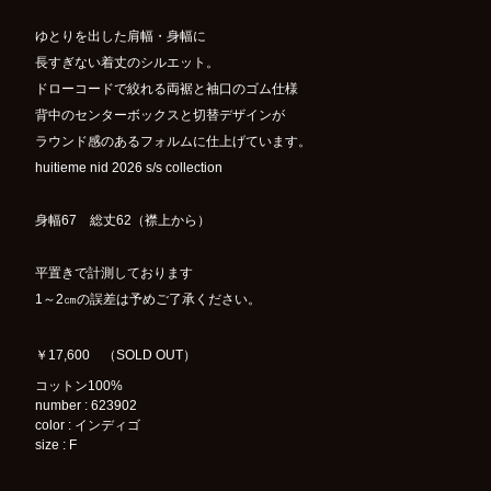
ゆとりを出した肩幅・身幅に
長すぎない着丈のシルエット。
ドローコードで絞れる両裾と袖口のゴム仕様
背中のセンターボックスと切替デザインが
ラウンド感のあるフォルムに仕上げています。
huitieme nid 2026 s/s collection
身幅67 総丈62（襟上から）
平置きで計測しております
1～2㎝の誤差は予めご了承ください。
￥17,600 （SOLD OUT）
コットン100%
number : 623902
color : インディゴ
size : F