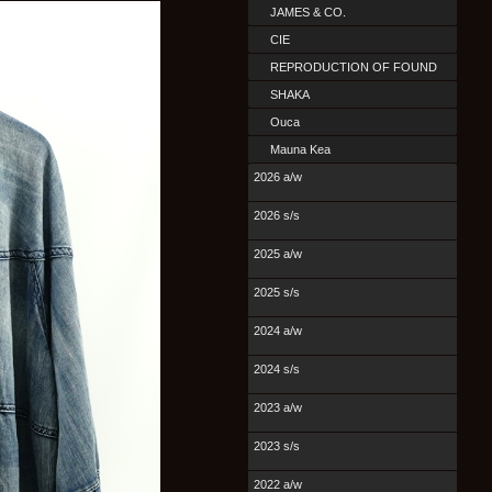
JAMES & CO.
CIE
REPRODUCTION OF FOUND
SHAKA
Ouca
Mauna Kea
2026 a/w
2026 s/s
2025 a/w
2025 s/s
2024 a/w
2024 s/s
2023 a/w
2023 s/s
2022 a/w