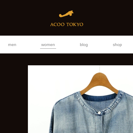
men
women
blog
shop