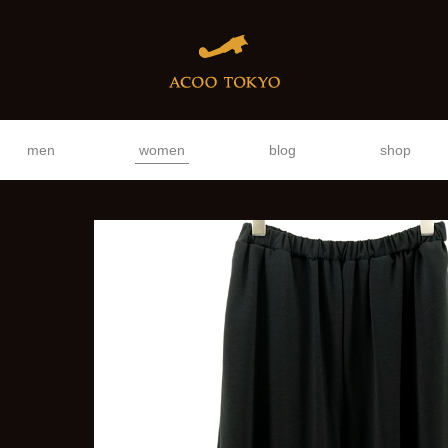
men
women
blog
shop