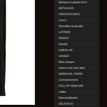
fabrique en planete terre
ANTGAUGE
FANTASTICDAYS
Liyoca
Nouvelles du paradis
LAITERIE
MANON
Squady
huitieme nid
Johnbull
blanc basque
Audrey and John Wad
MARECHAL TERRE
Commencement
STILL BY HAND WM
maillot
Manual Alphabet
DELICIOUS