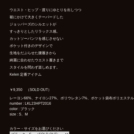
ウエスト・ヒップ・渡りにゆとりを出しつつ
裾にかけて大きくテーパードした
ジョッパーズのシルエットが
すっきりとしたリラックス感。
カットソーパンツを感じさせない
ポケット付きのデザインで
生地をだぶらせた腰履きから
綺麗に合わせたウエスト履きまで
スタイルを問わず楽しめます。
Kelen 定番アイテム
￥9,350 （SOLD OUT）
レーヨン66%、ナイロン27%、ポリウレタン7%、ポケット袋布ポリエステル1
number : LKL23HPT2016
color : ブラック
size : S、M
カラー・サイズをお選びください