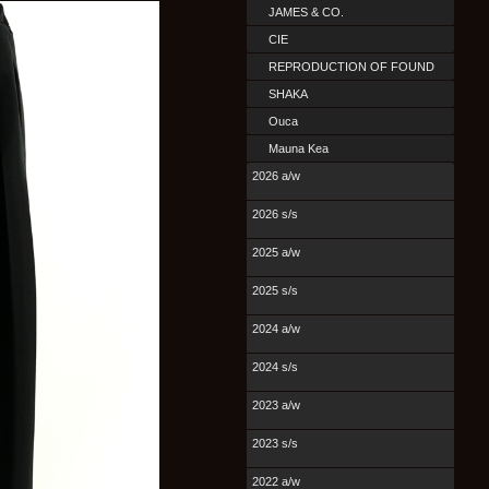
JAMES & CO.
CIE
REPRODUCTION OF FOUND
SHAKA
Ouca
Mauna Kea
2026 a/w
2026 s/s
2025 a/w
2025 s/s
2024 a/w
2024 s/s
2023 a/w
2023 s/s
2022 a/w