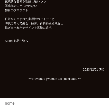
伝統的な要素を理解し敬いつつ
既成概念にとらわれない
独自のプロダクト
日常から生まれた実用性のアイデアと
時代にそって融合、解体、再構築を繰り返し
紡ぎ出されたデザインを真摯に追求
Kelen 商品一覧へ
2023/12/01 (Fri)
<<prev page
|
women top
|
next page>>
home