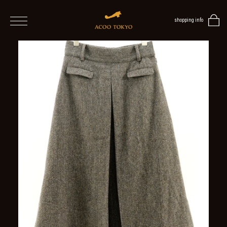
shopping info
home
men
women
ALL
ITEMS
TOPS
ONE
PIECE
OUTER
/
VEST