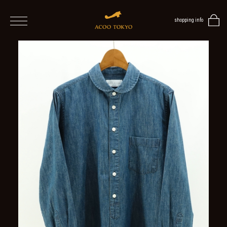
shopping info
home
men
women
ALL
ITEMS
TOPS
ONE
PIECE
OUTER
/
VEST