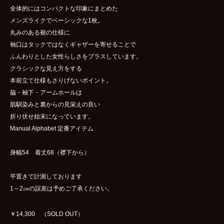
全体的にはコンパクトな印象にまとめた
メンズライクでベーシックな1枚。
丸みのある裾の仕様に
袖口はタックではなくギャザーを寄せることで
ふんわりとした女性らしさをプラスしています。
クラシックな見え方をする
本前立て仕様もさりげないポイント。
脇・袖下・アームホールは
肌馴染みと裏からの見栄えの良い
折り伏せ始末になっています。
Manual Alphabet 定番アイテム
身幅54 着丈68（襟下から）
平置きで計測しております
1～2㎝の誤差は予めご了承ください。
￥14,300 （SOLD OUT）