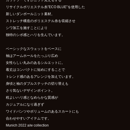
リサイクルポリエステル糸”ECO BLUE”を使用した
新しいダンボールニット素材。
ストレッチ構造のポリエステル糸を収縮させ
シワ加工を施すことにより
独特のシボ感とハリを生んでいます。
ベーシックなスウェットをベースに
袖はアームホールをたっぷり広め
女性らしい丸みのあるシルエットに。
着丈はコンパクトに短めにすることで
トレンド感のあるアレンジを加えています。
身頃と袖のダブルステッチの切り替えも
さり気ないデザインポイント。
程よいハリ感となめらかな質感が
カジュアルになり過ぎず
ワイドパンツやボリュームのあるスカートにも
合わせやすいアイテムです。
Munich 2022 a/w collection