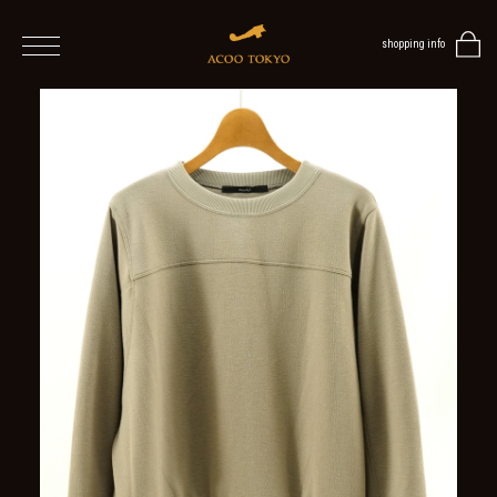
shopping info
home
men
women
ALL
ITEMS
TOPS
ONE
PIECE
OUTER
/
VEST