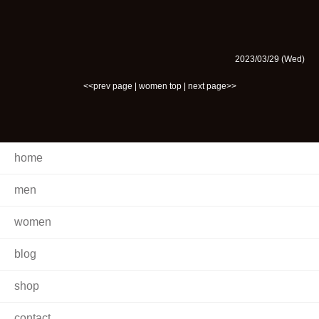
2023/03/29 (Wed)
<<prev page
|
women top
|
next page>>
home
men
women
blog
shop
contact