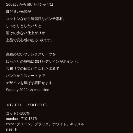
Squady から届いたTシャツは
ほど良い光沢が
コットンながら綺麗目なポンチ素材。
しっかりとしたハリと
透けの少ない仕上がりが
上品で安心感のある1枚です。
肩線のないフレンチスリーブを
ゆったりの身幅に繫げたデザインがポイント。
共布リブの袖口がこなれた印象で
パンツからスカートまで
デザインを選ばず着回せます。
Squady 2023 s/s collection
￥12,100 （SOLD OUT）
コットン100%
number : 710-1875
color : グリーン、ブラック、ホワイト、キャメル
size : F