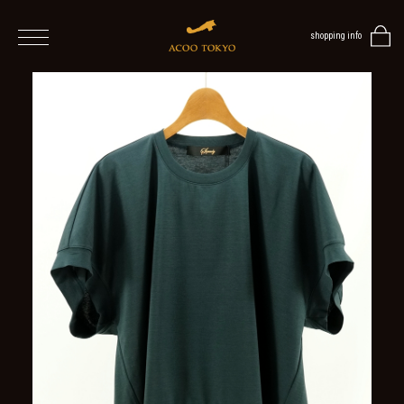
shopping info
home
men
women
ALL
ITEMS
TOPS
ONE
PIECE
OUTER
/
VEST