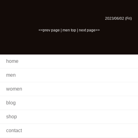
2023/06/02 (Fri)
<<prev page
|
men top
|
next page>>
home
men
women
blog
shop
contact