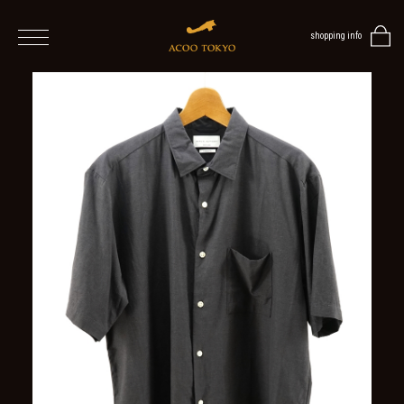
shopping info
home
men
ALL
ITEMS
TOPS
SHIRT
OUTER
/
VEST
/
CARDIGAN