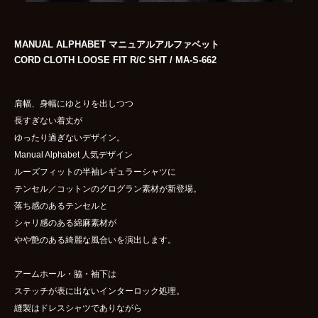
MANUAL ALPHABET マニュアルアルファベット
CORD CLOTH LOOSE FIT R/C SHT / MA-S-662
肩幅、身幅にゆとりを出しつつ
長すぎない着丈が
ゆったり過ぎないデザイン。
Manual Alphabet 人気デザイン
ルーズフィットの半袖レギュラーシャツに
テンセル／コットンのグログラン素材が新登場。
落ち感のあるテンセルと
シャリ感のある綿麻素材が
やや艶のある綺麗な風合いを演出します。
アームホール・脇・袖下は
ステッチが表に出ないインターロック処理。
縫製はドレスシャツでありながら