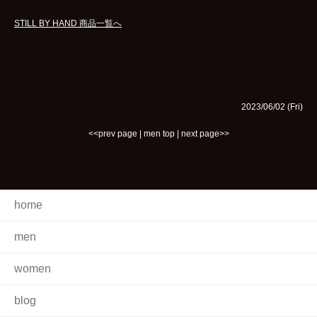
STILL BY HAND 商品一覧へ
2023/06/02 (Fri)
<<prev page
|
men top
|
next page>>
home
men
women
blog