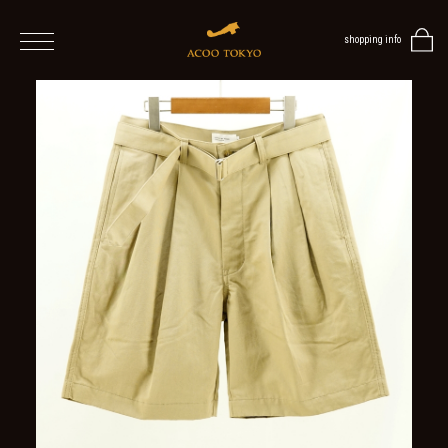
shopping info
home
men
ALL
ITEMS
TOPS
SHIRT
OUTER
/
VEST
/
CARDIGAN