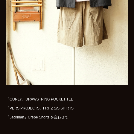
WOMENS
GOODS
ARCHIVES
shop
contact
bok
Instagram
「CURLY」DRAWSTRING POCKET TEE
「PERS PROJECTS」FRITZ S/S SHIRTS
「Jackman」Crepe Shorts を合わせて