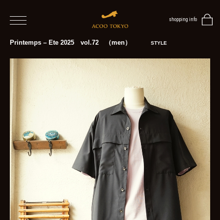
shopping info
home
Printemps – Ete 2025 vol.72 （men）
STYLE
men
women
blog
BLOG
TOP
NEWS
STYLE
MENS