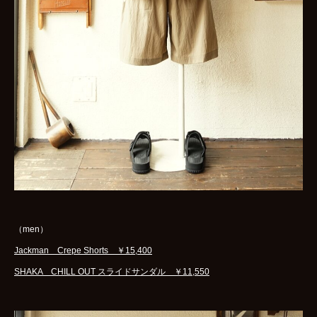
（men）
Jackman Crepe Shorts ￥15,400
SHAKA CHILL OUT スライドサンダル ￥11,550