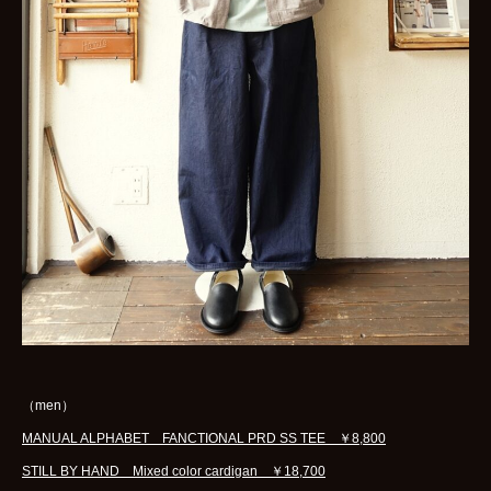
（men）
MANUAL ALPHABET FANCTIONAL PRD SS TEE ￥8,800
STILL BY HAND Mixed color cardigan ￥18,700