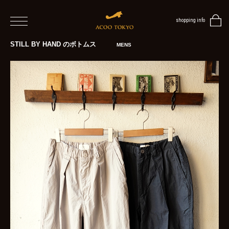
shopping info
home
STILL BY HAND のボトムス
MENS
men
women
blog
BLOG
TOP
NEWS
STYLE
MENS