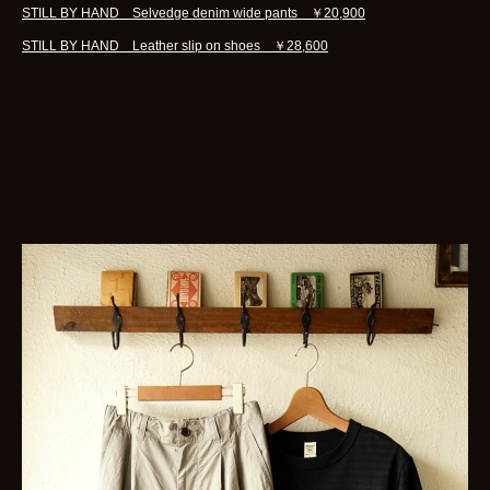
STILL BY HAND Selvedge denim wide pants ￥20,900
STILL BY HAND Leather slip on shoes ￥28,600