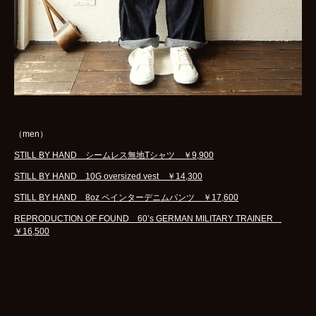
（men）
STILL BY HAND シームレス無地Tシャツ ￥9,900
STILL BY HAND 10G oversized vest ￥14,300
STILL BY HAND 8oz ペインターデニムパンツ ￥17,600
REPRODUCTION OF FOUND 60’s GERMAN MILITARY TRAINER
￥16,500