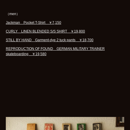
（men）
Jackman Pocket T-Shirt ￥7,150
CURLY LINEN BLENDED S/S SHIRT ￥19,800
STILL BY HAND Garment-dye 2 tuck pants ￥18,700
REPRODUCTION OF FOUND GERMAN MILITARY TRAINER
skateboarding ￥19,580