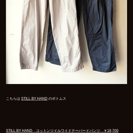
WOMENS
GOODS
ARCHIVES
shop
contact
bok
Instagram
こちらは
STILL BY HAND
のボトムス
STILL BY HAND コットンツイルワイドテーパードパンツ ￥18,700